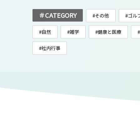
＃CATEGORY
#その他
#ゴル
#自然
#雑学
#健康と医療
#社内行事